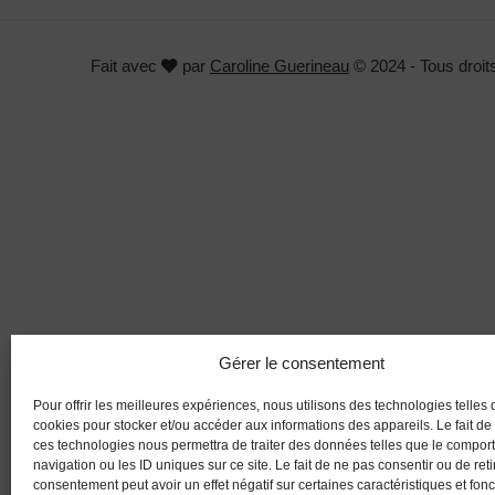
Fait avec
par
Caroline Guerineau
© 2024 - Tous droit
Gérer le consentement
Pour offrir les meilleures expériences, nous utilisons des technologies telles 
cookies pour stocker et/ou accéder aux informations des appareils. Le fait de
ces technologies nous permettra de traiter des données telles que le compo
navigation ou les ID uniques sur ce site. Le fait de ne pas consentir ou de reti
consentement peut avoir un effet négatif sur certaines caractéristiques et fonc